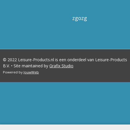
zgozg
© 2022 Leisure-Products.nl is een onderdeel van Leisure-Products
B.V. • Site maintained by
Grafix Studio
Powered by
JouwWeb