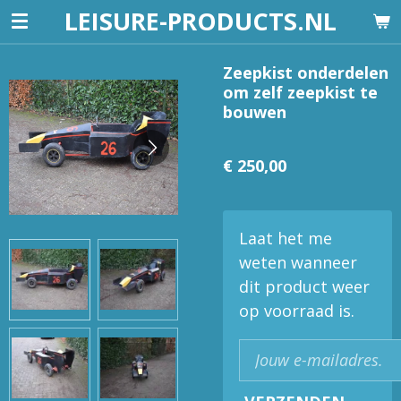
LEISURE-PRODUCTS.NL
Ga
direct
naar
Zeepkist onderdelen
om zelf zeepkist te
de
bouwen
hoofdinhoud
€ 250,00
Laat het me
weten wanneer
dit product weer
op voorraad is.