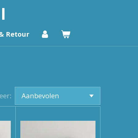
l
& Retour
eer: