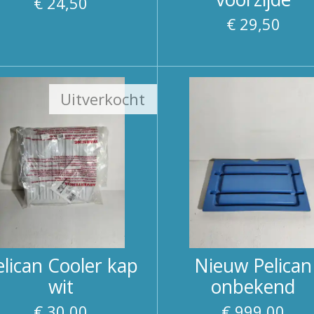
€ 24,50
€ 29,50
Uitverkocht
elican Cooler kap
Nieuw Pelican
wit
onbekend
€ 30,00
€ 999,00