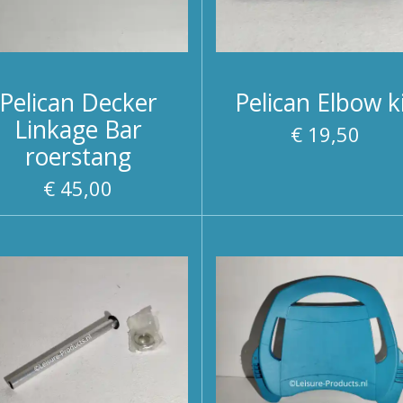
Pelican Decker
Pelican Elbow k
Linkage Bar
€ 19,50
roerstang
€ 45,00