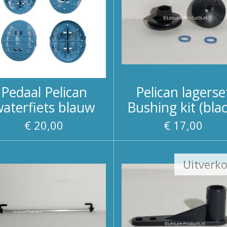
Pedaal Pelican
Pelican lagerse
aterfiets blauw
Bushing kit (bla
€ 20,00
€ 17,00
Uitverk