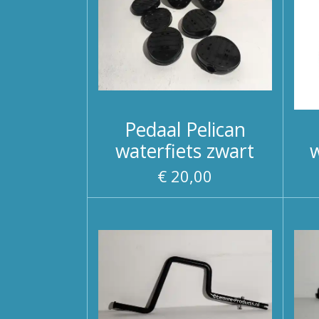
Pedaal Pelican
waterfiets zwart
w
€ 20,00