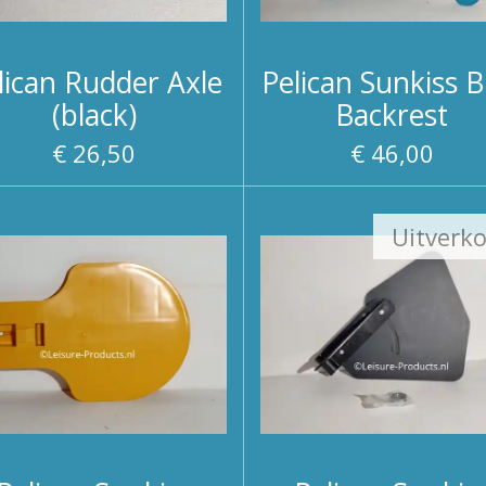
lican Rudder Axle
Pelican Sunkiss B
(black)
Backrest
€ 26,50
€ 46,00
Uitverk