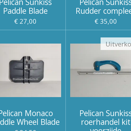
Pelican Sunkiss
Pelican Sunkis
Paddle Blade
Rudder comple
€ 27,00
€ 35,00
Uitverk
Pelican Monaco
Pelican Sunkis
ddle Wheel Blade
roerhandel kit
voorzijde