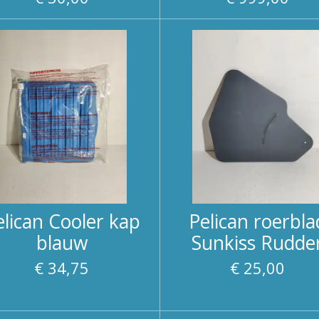
elican Cooler kap
Pelican roerbla
blauw
Sunkiss Rudde
€ 34,75
€ 25,00