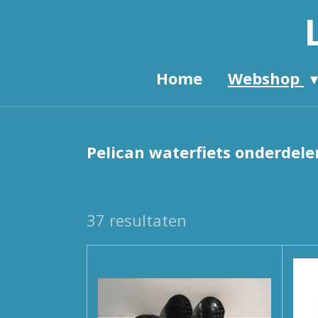
Ga
direct
naar
Home
Webshop
de
hoofdinhoud
Pelican waterfiets onderdele
37 resultaten