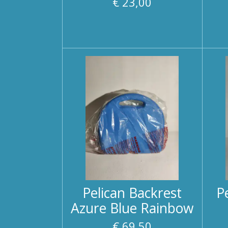
€ 23,00
Pelican Backrest
P
Azure Blue Rainbow
€ 69,50