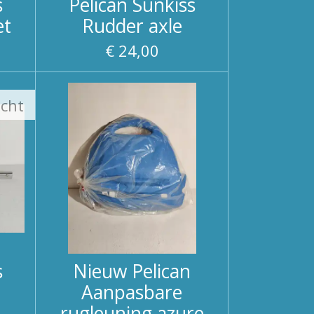
s
Pelican Sunkiss
et
Rudder axle
€ 24,00
ocht
s
Nieuw Pelican
Aanpasbare
rugleuning azure