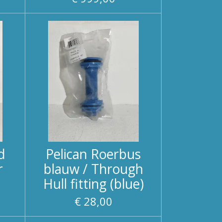
d
Pelican Roerbus
r
blauw / Through
Hull fitting (blue)
€ 28,00