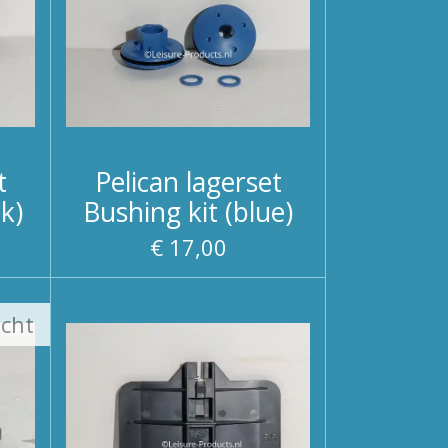
t
Pelican lagerset
ck)
Bushing kit (blue)
€ 17,00
ocht