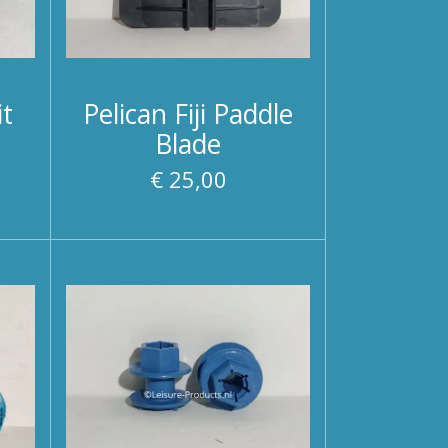
it
Pelican Fiji Paddle
Blade
€ 25,00