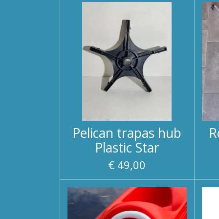
Pelican trapas hub
R
Plastic Star
€ 49,00