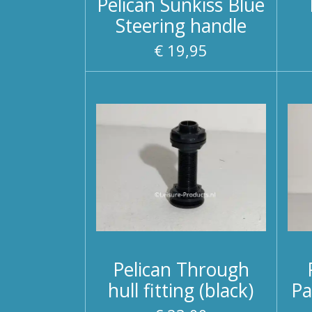
Pelican Sunkiss Blue
Steering handle
€ 19,95
Pelican Through
hull fitting (black)
Pa