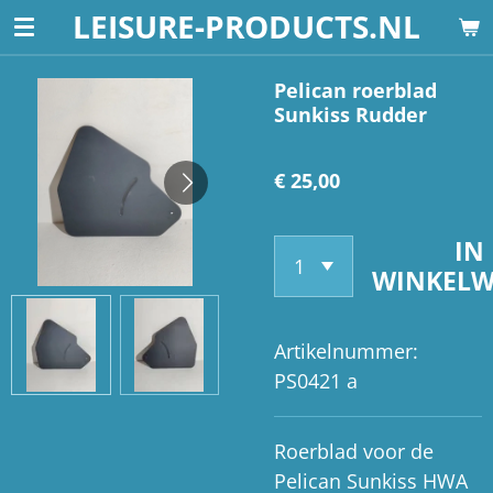
LEISURE-PRODUCTS.NL
Ga
direct
naar
Pelican roerblad
Sunkiss Rudder
de
hoofdinhoud
€ 25,00
IN
WINKEL
Artikelnummer:
PS0421 a
Roerblad voor de
Pelican Sunkiss HWA