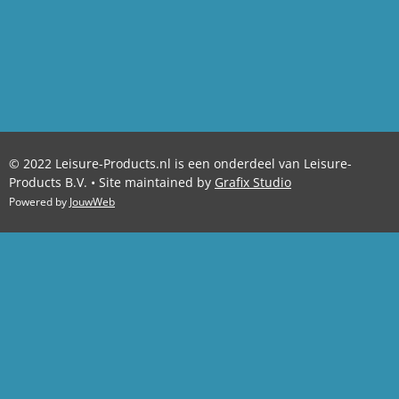
© 2022 Leisure-Products.nl is een onderdeel van Leisure-
Products B.V. • Site maintained by
Grafix Studio
Powered by
JouwWeb