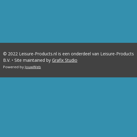
© 2022 Leisure-Products.nl is een onderdeel van Leisure-Products
B.V. • Site maintained by
Grafix Studio
Powered by
JouwWeb