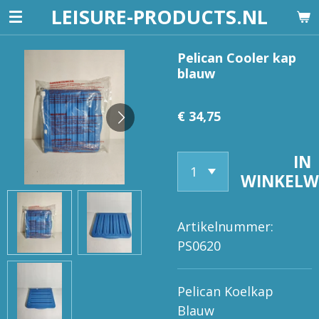
LEISURE-PRODUCTS.NL
Ga
direct
naar
Pelican Cooler kap
blauw
de
hoofdinhoud
€ 34,75
IN
WINKEL
Artikelnummer:
PS0620
Pelican Koelkap
Blauw