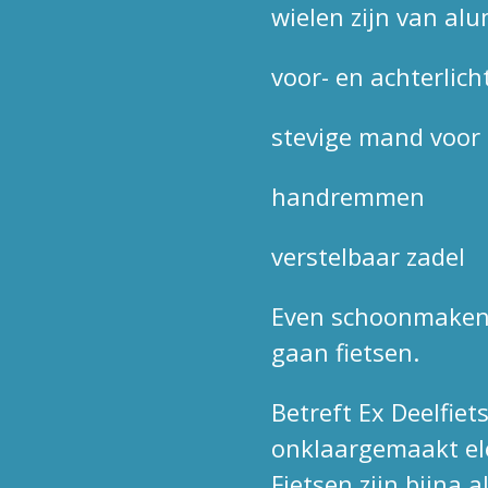
wielen zijn van al
voor- en achterli
stevige mand voor 
handremmen
verstelbaar zadel
Even schoonmaken 
gaan fietsen.
Betreft Ex Deelfie
onklaargemaakt elec
Fietsen zijn bijna 