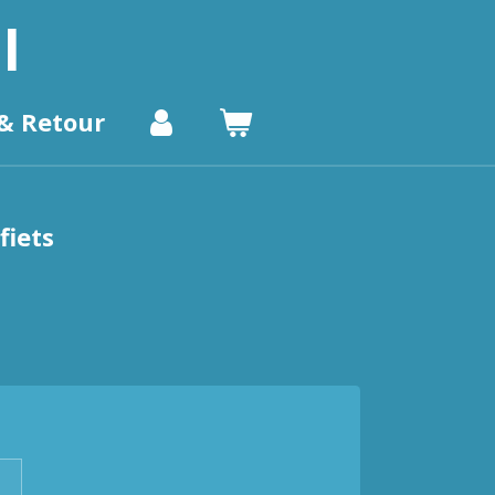
l
& Retour
fiets