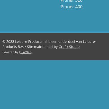
Pioner 520
Pioner 400
© 2022 Leisure-Products.nl is een onderdeel van Leisure-
Products B.V. • Site maintained by
Grafix Studio
Powered by
JouwWeb