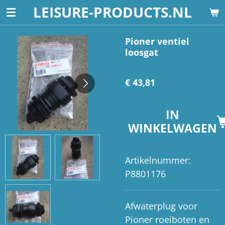
LEISURE-PRODUCTS.NL
Ga
direct
naar
Pioner ventiel
loosgat
de
hoofdinhoud
€ 43,81
IN
WINKELWAGEN
Artikelnummer:
P8801176
Afwaterplug voor
Pioner roeiboten en