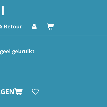
l
& Retour
 geel gebruikt
AGEN