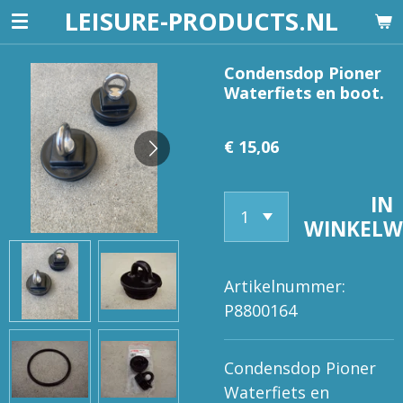
LEISURE-PRODUCTS.NL
Ga
direct
naar
Condensdop Pioner
Waterfiets en boot.
de
hoofdinhoud
€ 15,06
IN
WINKEL
Artikelnummer:
P8800164
Condensdop Pioner
Waterfiets en