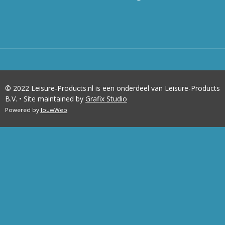
© 2022 Leisure-Products.nl is een onderdeel van Leisure-Products
B.V. • Site maintained by
Grafix Studio
Powered by
JouwWeb