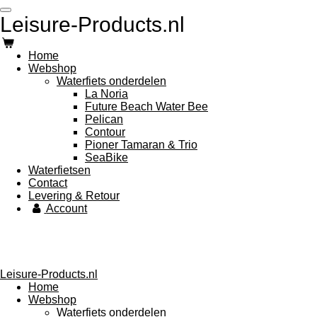
Ga
Leisure-Products.nl
direct
naar
de
Home
hoofdinhoud
Webshop
Waterfiets onderdelen
La Noria
Future Beach Water Bee
Pelican
Contour
Pioner Tamaran & Trio
SeaBike
Waterfietsen
Contact
Levering & Retour
Account
Leisure-Products.nl
Home
Webshop
Waterfiets onderdelen