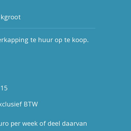
lkgroot
erkapping te huur op te koop.
.15
exclusief BTW
uro per week of deel daarvan