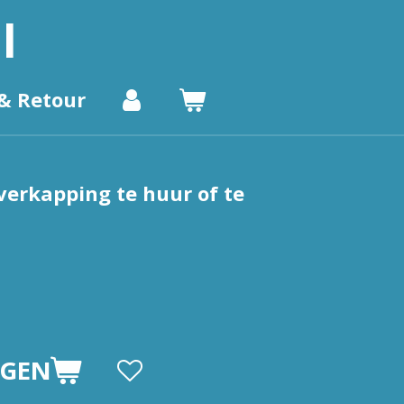
l
& Retour
verkapping te huur of te
AGEN